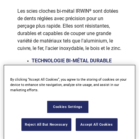
Les scies cloches bi-métal IRWIN
sont dotées
®
de dents réglées avec précision pour un
perçage plus rapide. Elles sont résistantes,
durables et capables de couper une grande
variété de matériaux tels que l'aluminium, le
cuivre, le fer, l'acier inoxydable, le bois et le zinc.
TECHNOLOGIE BI-MÉTAL DURABLE
COUPE RAPIDE
By clicking “Accept All Cookies”, you agree to the storing of cookies on your
DURABILITÉ WELDTEC™
device to enhance site navigation, analyze site usage, and assist in our
DISPONIBLE DANS LES
marketing efforts.
PRINCIPALES QUINCAILLERIES EN
Cookies Settings
BELGIQUE
Reject All But Necessary
Accept All Cookies