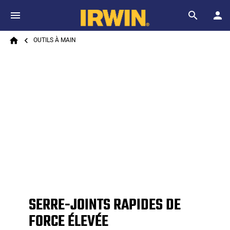
Skip to main content
Breadcrumb
Search
OUTILS À MAIN
Home
SERRE-JOINTS RAPIDES DE
FORCE ÉLEVÉE