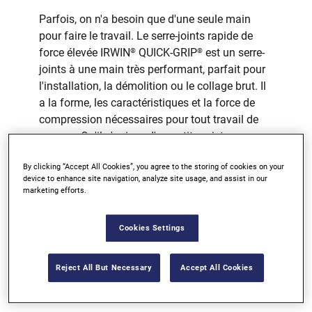
Parfois, on n'a besoin que d'une seule main
pour faire le travail. Le serre-joints rapide de
force élevée IRWIN
QUICK-GRIP
est un serre-
®
®
joints à une main très performant, parfait pour
l'installation, la démolition ou le collage brut. Il
a la forme, les caractéristiques et la force de
compression nécessaires pour tout travail de
serrage. Qu'il s'agisse d'un petit projet
secondaire ou d'un travail du bois à grande
By clicking “Accept All Cookies”, you agree to the storing of cookies on your
échelle, le serre-joints rapide de force élevée
device to enhance site navigation, analyze site usage, and assist in our
IRWIN
QUICK-GRIP
vous aidera .
®
®
marketing efforts.
JUSQU'À 272 KG DE CHARGE DE
Cookies Settings
SERRAGE
GÂCHETTE QUICK-RELEASE™
Reject All But Necessary
Accept All Cookies
DISTRIBUE LA FORCE DE MANIÈRE
UNIFORME