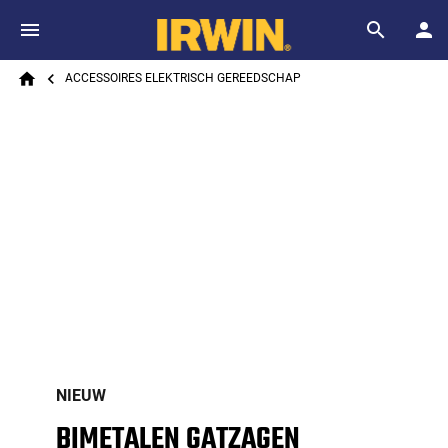
Skip to main content
Breadcrumb
Search
ACCESSOIRES ELEKTRISCH GEREEDSCHAP
Home
NIEUW
BIMETALEN GATZAGEN