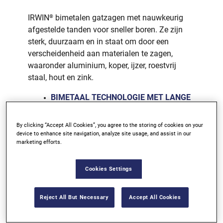
IRWIN
bimetalen gatzagen met nauwkeurig
®
afgestelde tanden voor sneller boren. Ze zijn
sterk, duurzaam en in staat om door een
verscheidenheid aan materialen te zagen,
waaronder aluminium, koper, ijzer, roestvrij
staal, hout en zink.
BIMETAAL TECHNOLOGIE MET LANGE
LEVENSDUUR
SNEL SNIJDEN
By clicking “Accept All Cookies”, you agree to the storing of cookies on your
device to enhance site navigation, analyze site usage, and assist in our
WELDTEC™ DUURZAAMHEID
marketing efforts.
BESCHIKBAAR BIJ DE BETERE
Cookies Settings
IJZERHANDELAAR IN BELGIË
Reject All But Necessary
Accept All Cookies